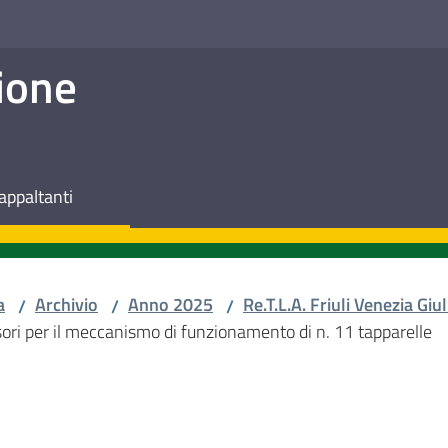
ione
appaltanti
a
Archivio
Anno 2025
Re.T.L.A. Friuli Venezia Giul
/
/
/
sori per il meccanismo di funzionamento di n. 11 tapparelle