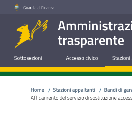
Vai al contenuto
Vai alla navigazione
Vai al footer
Guardia di Finanza
Amministraz
trasparente
Sottosezioni
Accesso civico
Stazioni 
Home
Stazioni appaltanti
Bandi di gar
/
/
Affidamento del servizio di sostituzione acces
Salta al contenuto