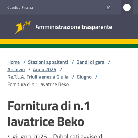
Vai al contenuto
Vai alla navigazione
Vai al footer
ITA
Guardia di Finanza
Amministrazione
Amministrazione trasparente
trasparente
Sottosezioni
Home
/
Stazioni appaltanti
/
Bandi di gara
/
Archivio
/
Anno 2025
/
Re.T.L.A. Friuli Venezia Giulia
/
Giugno
/
Accesso
Fornitura di n.1 lavatrice Beko
civico
Fornitura di n.1
Salta al contenuto
Stazioni
appaltanti
lavatrice Beko
4 giugno 2025 - Pubblicati avviso di 