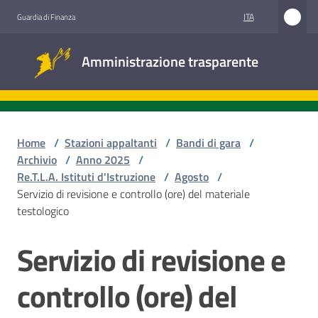
Vai al contenuto
Vai alla navigazione
Vai al footer
ITA
Guardia di Finanza
Amministrazione
Amministrazione trasparente
trasparente
Sottosezioni
Home
/
Stazioni appaltanti
/
Bandi di gara
/
Archivio
/
Anno 2025
/
Re.T.L.A. Istituti d'Istruzione
/
Agosto
/
Accesso
Servizio di revisione e controllo (ore) del materiale
civico
testologico
Stazioni
Servizio di revisione e
Salta al contenuto
appaltanti
controllo (ore) del