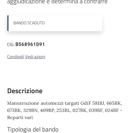
aggiudicazione e determina a contrarre
Contatti
BANDO
SCADUTO
CIG:
B568961D91
Condividi
Vedi azioni
Descrizione
Manutenzione automezzi targati GdiF 581BJ, 665BK,
673BK, 329BN, 409BP, 253BL, 027BK, 039BF, 024BF -
Reparti vari
Tipologia del bando