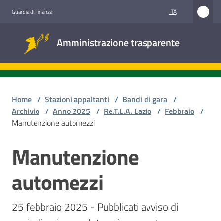
Vai al contenuto
Vai alla navigazione
Vai al footer
ITA
Guardia di Finanza
Amministrazione
Amministrazione trasparente
trasparente
Sottosezioni
Home
/
Stazioni appaltanti
/
Bandi di gara
/
Archivio
/
Anno 2025
/
Re.T.L.A. Lazio
/
Febbraio
/
Manutenzione automezzi
Accesso
civico
Manutenzione
Salta al contenuto
Stazioni
automezzi
appaltanti
25 febbraio 2025 - Pubblicati avviso di 