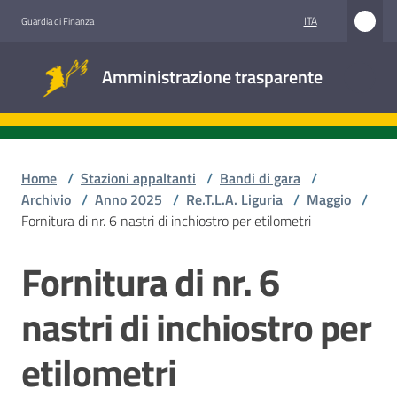
Vai al contenuto
Vai alla navigazione
Vai al footer
ITA
Guardia di Finanza
Amministrazione
Amministrazione trasparente
trasparente
Sottosezioni
Home
/
Stazioni appaltanti
/
Bandi di gara
/
Archivio
/
Anno 2025
/
Re.T.L.A. Liguria
/
Maggio
/
Fornitura di nr. 6 nastri di inchiostro per etilometri
Accesso
civico
Fornitura di nr. 6
Salta al contenuto
Stazioni
nastri di inchiostro per
appaltanti
etilometri