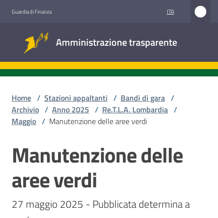
Vai al contenuto
Vai alla navigazione
Vai al footer
ITA
Guardia di Finanza
Amministrazione
Amministrazione trasparente
trasparente
Sottosezioni
Home
/
Stazioni appaltanti
/
Bandi di gara
/
Archivio
/
Anno 2025
/
Re.T.L.A. Lombardia
/
Maggio
/
Manutenzione delle aree verdi
Accesso
civico
Manutenzione delle
Salta al contenuto
Stazioni
aree verdi
appaltanti
27 maggio 2025 - Pubblicata determina a 