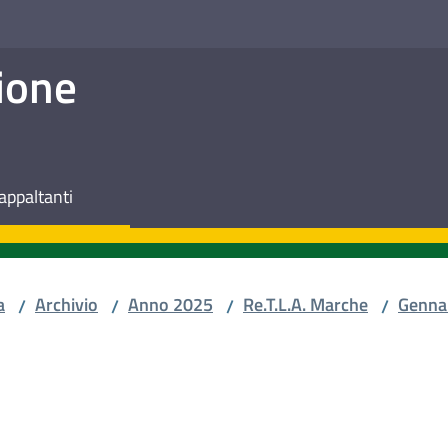
ione
appaltanti
a
Archivio
Anno 2025
Re.T.L.A. Marche
Genna
/
/
/
/