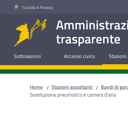
Vai al contenuto
Vai alla navigazione
Vai al footer
Guardia di Finanza
Amministraz
trasparente
Sottosezioni
Accesso civico
Stazioni 
Home
Stazioni appaltanti
Bandi di gar
/
/
Sostituzione pneumatico e camera d'aria
Salta al contenuto