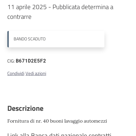
11 aprile 2025 - Pubblicata determina a 
Contatti
contrarre
BANDO
SCADUTO
CIG:
B671D2E5F2
Condividi
Vedi azioni
Descrizione
Fornitura di nr. 40 buoni lavaggio automezzi
Link alla Banca dati nazionale contratti