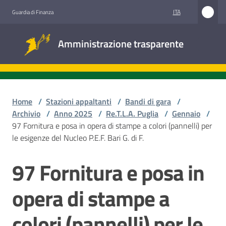
Vai al contenuto
Vai alla navigazione
Vai al footer
ITA
Guardia di Finanza
Amministrazione
Amministrazione trasparente
trasparente
Sottosezioni
Home
/
Stazioni appaltanti
/
Bandi di gara
/
Archivio
/
Anno 2025
/
Re.T.L.A. Puglia
/
Gennaio
/
97 Fornitura e posa in opera di stampe a colori (pannelli) per
Accesso
le esigenze del Nucleo P.E.F. Bari G. di F.
civico
97 Fornitura e posa in
Salta al contenuto
Stazioni
appaltanti
opera di stampe a
colori (pannelli) per le