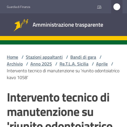
Vai al contenuto
Vai alla navigazione
Vai al footer
ITA
Guardia di Finanza
Amministrazione
Amministrazione trasparente
trasparente
Sottosezioni
Home
/
Stazioni appaltanti
/
Bandi di gara
/
Archivio
/
Anno 2025
/
Re.T.L.A. Sicilia
/
Aprile
/
Intervento tecnico di manutenzione su 'riunito odontoiatrico
Accesso
kavo 1058'
civico
Intervento tecnico di
Salta al contenuto
Stazioni
appaltanti
manutenzione su
'riunito odontoiatrico