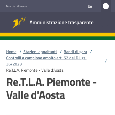
Vai al contenuto
Vai alla navigazione
Vai al footer
ITA
Guardia di Finanza
Amministrazione
Amministrazione trasparente
trasparente
Sottosezioni
Home
/
Stazioni appaltanti
/
Bandi di gara
/
Controlli a campione ambito art. 52 del D.Lgs.
/
36/2023
Accesso
Re.T.L.A. Piemonte - Valle d'Aosta
civico
Re.T.L.A. Piemonte -
Stazioni
Valle d'Aosta
appaltanti