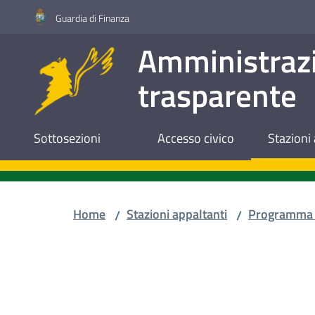
Vai al contenuto
Vai alla navigazione
Vai al footer
Guardia di Finanza
Amministraz
trasparente
Sottosezioni
Accesso civico
Stazioni 
Home
Stazioni appaltanti
Programma 
/
/
Salta al contenuto