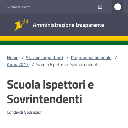
Vai al contenuto
Vai alla navigazione
Vai al footer
ITA
Guardia di Finanza
Amministrazione
Amministrazione trasparente
trasparente
Sottosezioni
Home
/
Stazioni appaltanti
/
Programma biennale
/
Anno 2017
/
Scuola Ispettori e Sovrintendenti
Accesso
Scuola Ispettori e
Salta al contenuto
civico
Sovrintendenti
Stazioni
appaltanti
Condividi
Vedi azioni