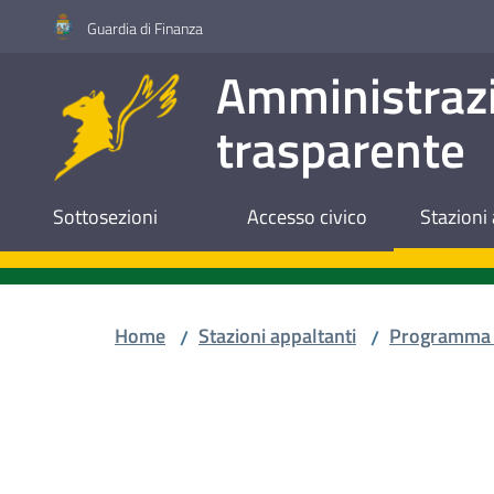
Vai al contenuto
Vai alla navigazione
Vai al footer
Guardia di Finanza
Amministraz
trasparente
Sottosezioni
Accesso civico
Stazioni 
Home
Stazioni appaltanti
Programma 
/
/
Salta al contenuto