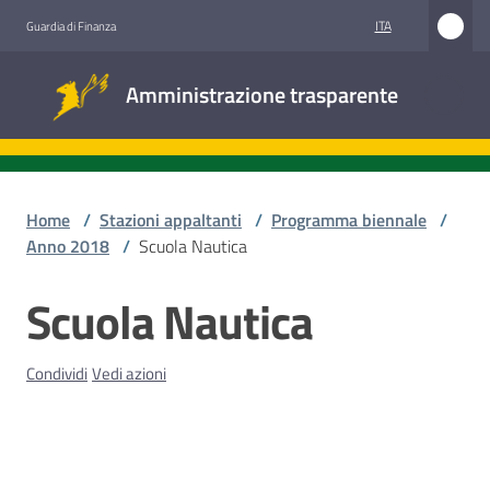
Vai al contenuto
Vai alla navigazione
Vai al footer
ITA
Guardia di Finanza
Amministrazione
Amministrazione trasparente
trasparente
Sottosezioni
Home
/
Stazioni appaltanti
/
Programma biennale
/
Anno 2018
/
Scuola Nautica
Accesso
Scuola Nautica
Salta al contenuto
civico
Condividi
Vedi azioni
Stazioni
appaltanti