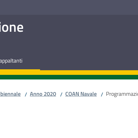
ione
appaltanti
biennale
Anno 2020
COAN Navale
Programmazio
/
/
/