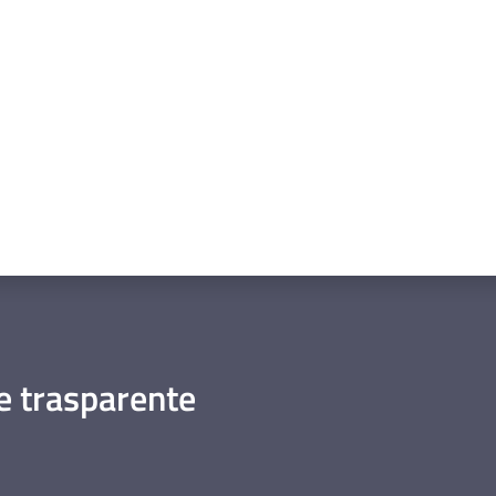
a da 1 a 5 stelle
 trasparente