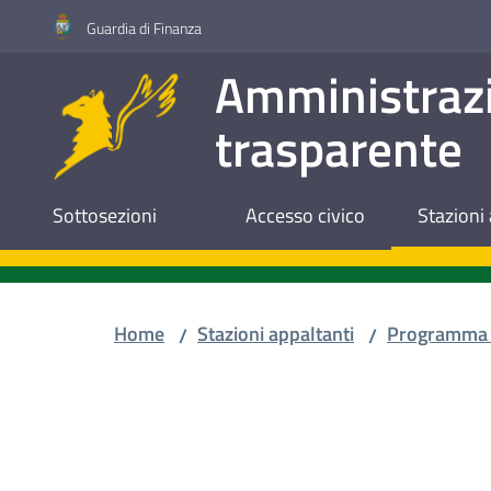
Vai al contenuto
Vai alla navigazione
Vai al footer
Guardia di Finanza
Amministraz
trasparente
Sottosezioni
Accesso civico
Stazioni 
Home
Stazioni appaltanti
Programma 
/
/