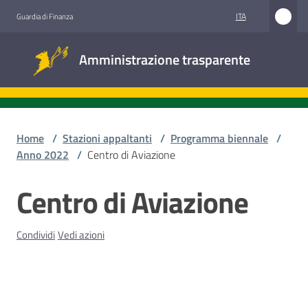
Vai al contenuto
Vai alla navigazione
Vai al footer
ITA
Guardia di Finanza
Amministrazione
Amministrazione trasparente
trasparente
Sottosezioni
Home
/
Stazioni appaltanti
/
Programma biennale
/
Anno 2022
/
Centro di Aviazione
Accesso
Centro di Aviazione
Salta al contenuto
civico
Condividi
Vedi azioni
Stazioni
appaltanti