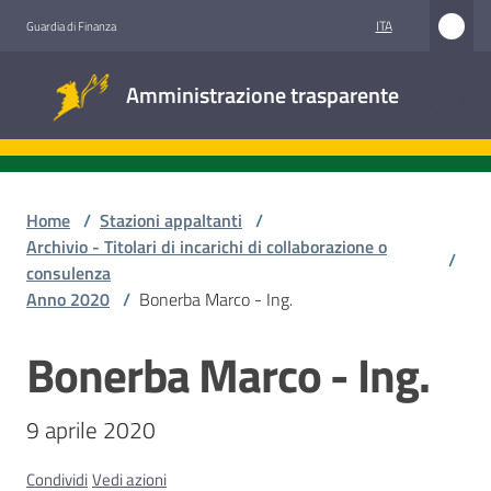
Vai al contenuto
Vai alla navigazione
Vai al footer
ITA
Guardia di Finanza
Amministrazione
Amministrazione trasparente
trasparente
Sottosezioni
Home
/
Stazioni appaltanti
/
Archivio - Titolari di incarichi di collaborazione o
/
consulenza
Accesso
Anno 2020
/
Bonerba Marco - Ing.
civico
Bonerba Marco - Ing.
Salta al contenuto
Stazioni
appaltanti
9 aprile 2020
Condividi
Vedi azioni