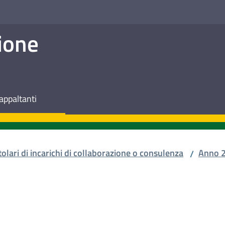
ione
appaltanti
tolari di incarichi di collaborazione o consulenza
Anno 
/