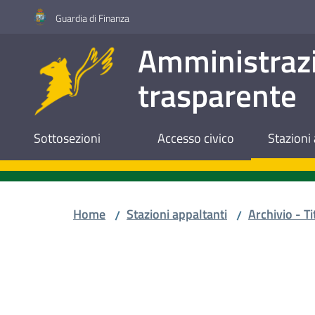
Vai al contenuto
Vai alla navigazione
Vai al footer
Guardia di Finanza
Amministraz
trasparente
Sottosezioni
Accesso civico
Stazioni 
Home
Stazioni appaltanti
Archivio - Ti
/
/
Salta al contenuto