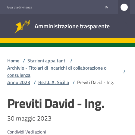
Vai al contenuto
Vai alla navigazione
Vai al footer
ITA
Guardia di Finanza
Amministrazione
Amministrazione trasparente
trasparente
Sottosezioni
Home
/
Stazioni appaltanti
/
Archivio - Titolari di incarichi di collaborazione o
/
consulenza
Accesso
Anno 2023
/
Re.T.L.A. Sicilia
/
Previti David - Ing.
civico
Previti David - Ing.
Salta al contenuto
Stazioni
appaltanti
30 maggio 2023
Condividi
Vedi azioni