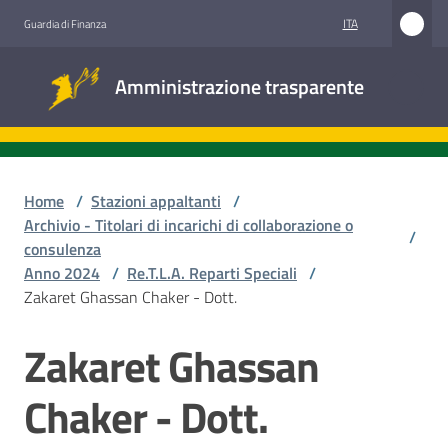
Vai al contenuto
Vai alla navigazione
Vai al footer
ITA
Guardia di Finanza
Amministrazione
Amministrazione trasparente
trasparente
Sottosezioni
Home
/
Stazioni appaltanti
/
Archivio - Titolari di incarichi di collaborazione o
/
consulenza
Accesso
Anno 2024
/
Re.T.L.A. Reparti Speciali
/
civico
Zakaret Ghassan Chaker - Dott.
Stazioni
Zakaret Ghassan
Salta al contenuto
appaltanti
Chaker - Dott.