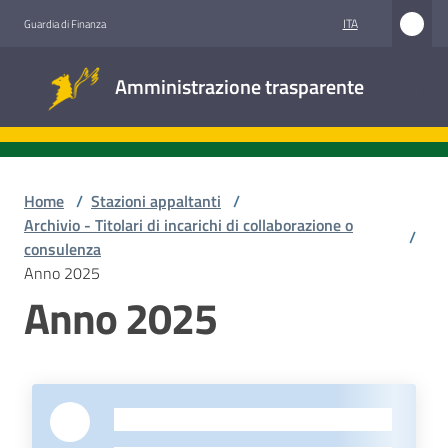
Vai al contenuto
Vai alla navigazione
Vai al footer
ITA
Guardia di Finanza
Amministrazione
Amministrazione trasparente
trasparente
Sottosezioni
Home
/
Stazioni appaltanti
/
Archivio - Titolari di incarichi di collaborazione o
/
consulenza
Accesso
Anno 2025
civico
Anno 2025
Stazioni
appaltanti
-