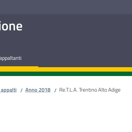
ione
appaltanti
 appalti
Anno 2018
Re.T.L.A. Trentino Alto Adige
/
/