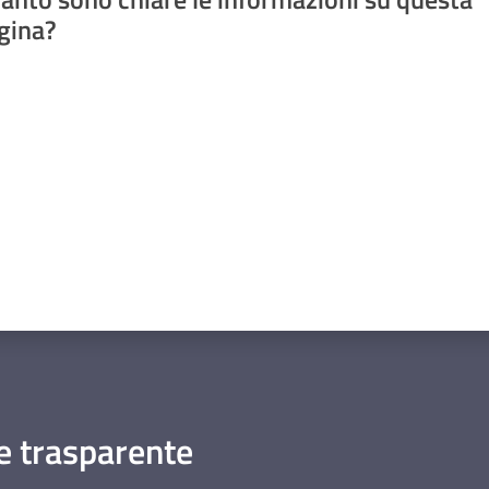
gina?
a da 1 a 5 stelle
 trasparente