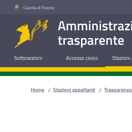
Vai al contenuto
Vai alla navigazione
Vai al footer
Guardia di Finanza
Amministraz
trasparente
Sottosezioni
Accesso civico
Stazioni 
Home
Stazioni appaltanti
Trasparenza
/
/
Salta al contenuto