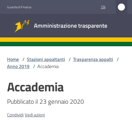
Vai al contenuto
Vai alla navigazione
Vai al footer
ITA
Guardia di Finanza
Amministrazione
Amministrazione trasparente
trasparente
Sottosezioni
Home
/
Stazioni appaltanti
/
Trasparenza appalti
/
Anno 2019
/
Accademia
Accesso
Accademia
Salta al contenuto
civico
Pubblicato il 23 gennaio 2020
Stazioni
appaltanti
Condividi
Vedi azioni