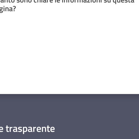
gina?
a da 1 a 5 stelle
 trasparente