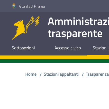
Vai al contenuto
Vai alla navigazione
Vai al footer
Guardia di Finanza
Amministraz
trasparente
Sottosezioni
Accesso civico
Stazioni 
Home
Stazioni appaltanti
Trasparenza
/
/
Salta al contenuto