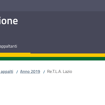
ione
appaltanti
 appalti
Anno 2019
Re.T.L.A. Lazio
/
/