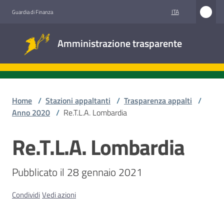
Vai al contenuto
Vai alla navigazione
Vai al footer
ITA
Guardia di Finanza
Amministrazione
Amministrazione trasparente
trasparente
Sottosezioni
Home
/
Stazioni appaltanti
/
Trasparenza appalti
/
Anno 2020
/
Re.T.L.A. Lombardia
Accesso
Re.T.L.A. Lombardia
Salta al contenuto
civico
Pubblicato il 28 gennaio 2021
Stazioni
appaltanti
Condividi
Vedi azioni