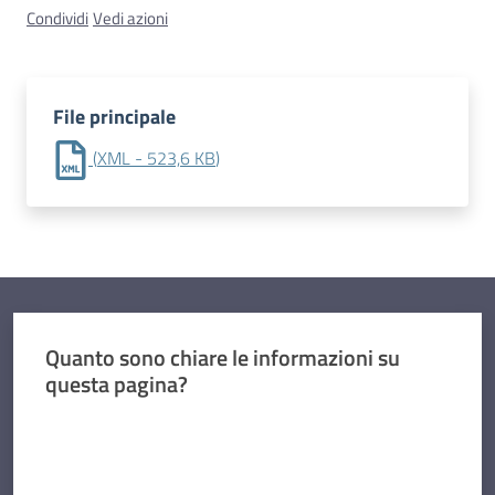
Condividi
Vedi azioni
Contatti
File principale
(
XML
-
523,6 KB
)
Quanto sono chiare le informazioni su
questa pagina?
Valuta da 1 a 5 stelle