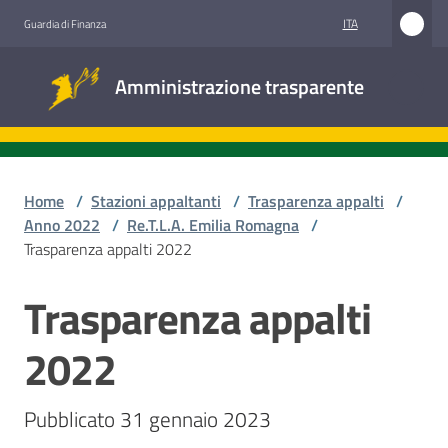
Vai al contenuto
Vai alla navigazione
Vai al footer
ITA
Guardia di Finanza
Amministrazione
Amministrazione trasparente
trasparente
Sottosezioni
Home
/
Stazioni appaltanti
/
Trasparenza appalti
/
Anno 2022
/
Re.T.L.A. Emilia Romagna
/
Trasparenza appalti 2022
Accesso
civico
Trasparenza appalti
Stazioni
2022
appaltanti
Pubblicato 31 gennaio 2023