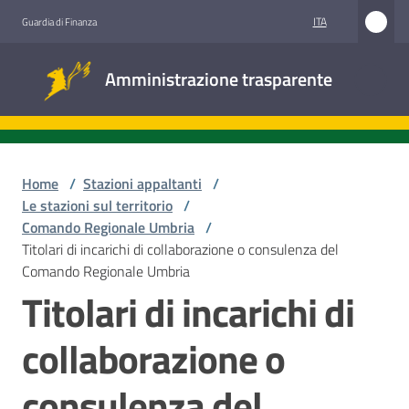
Vai al contenuto
Vai alla navigazione
Vai al footer
ITA
Guardia di Finanza
Amministrazione
Amministrazione trasparente
trasparente
Sottosezioni
Home
/
Stazioni appaltanti
/
Le stazioni sul territorio
/
Comando Regionale Umbria
/
Accesso
Titolari di incarichi di collaborazione o consulenza del
civico
Comando Regionale Umbria
Titolari di incarichi di
Stazioni
appaltanti
collaborazione o
consulenza del