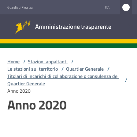
Vai al contenuto
Vai alla navigazione
Vai al footer
ITA
Guardia di Finanza
Amministrazione
Amministrazione trasparente
trasparente
Sottosezioni
Home
/
Stazioni appaltanti
/
Le stazioni sul territorio
/
Quartier Generale
/
Titolari di incarichi di collaborazione o consulenza del
/
Accesso
Quartier Generale
civico
Anno 2020
Anno 2020
Stazioni
appaltanti