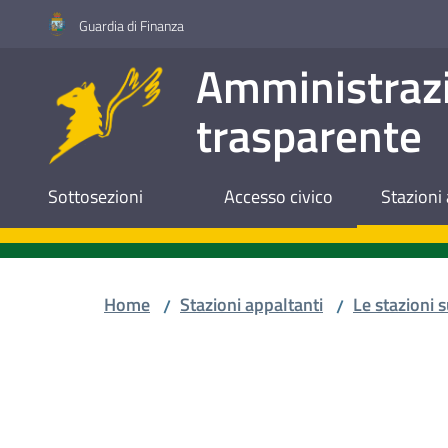
Vai al contenuto
Vai alla navigazione
Vai al footer
Guardia di Finanza
Amministraz
trasparente
Sottosezioni
Accesso civico
Stazioni 
Home
Stazioni appaltanti
Le stazioni s
/
/
Salta al contenuto