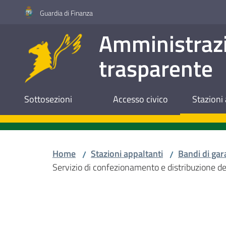
Vai al contenuto
Vai alla navigazione
Vai al footer
Guardia di Finanza
Amministraz
trasparente
Sottosezioni
Accesso civico
Stazioni 
Home
Stazioni appaltanti
Bandi di gar
/
/
Servizio di confezionamento e distribuzione de
Salta al contenuto