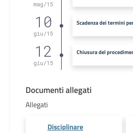
mag
/
15
10
Scadenza dei termini per
giu
/
15
12
Chiusura del procedime
giu
/
15
Documenti allegati
Allegati
Disciplinare