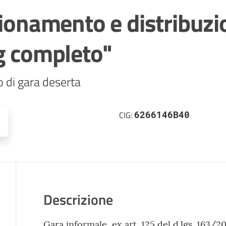
zionamento e distribuzio
g completo"
 di gara deserta
6266146B40
CIG:
Descrizione
Gara informale, ex art. 125 del d.lgs. 163/2