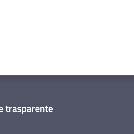
a da 1 a 5 stelle
 trasparente