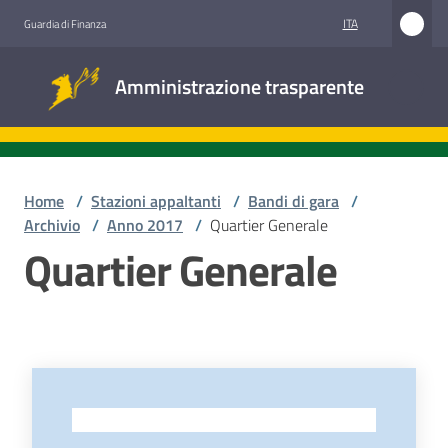
Vai al contenuto
Vai alla navigazione
Vai al footer
ITA
Guardia di Finanza
Amministrazione
Amministrazione trasparente
trasparente
Sottosezioni
Home
/
Stazioni appaltanti
/
Bandi di gara
/
Archivio
/
Anno 2017
/
Quartier Generale
Quartier Generale
Accesso
civico
Stazioni
appaltanti
-