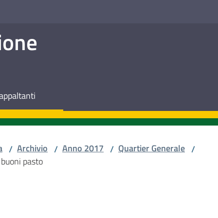
ione
appaltanti
a
Archivio
Anno 2017
Quartier Generale
/
/
/
/
i buoni pasto