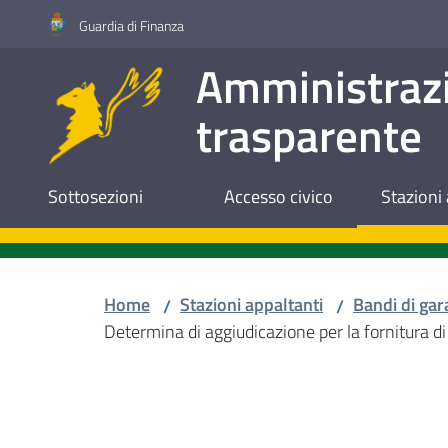
Vai al contenuto
Vai alla navigazione
Vai al footer
Guardia di Finanza
Amministraz
trasparente
Sottosezioni
Accesso civico
Stazioni 
Home
Stazioni appaltanti
Bandi di gar
/
/
Determina di aggiudicazione per la fornitura d
Salta al contenuto