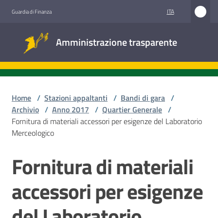
Vai al contenuto
Vai alla navigazione
Vai al footer
ITA
Guardia di Finanza
Amministrazione
Amministrazione trasparente
trasparente
Sottosezioni
Home
/
Stazioni appaltanti
/
Bandi di gara
/
Archivio
/
Anno 2017
/
Quartier Generale
/
Fornitura di materiali accessori per esigenze del Laboratorio
Accesso
Merceologico
civico
Fornitura di materiali
Salta al contenuto
Stazioni
appaltanti
accessori per esigenze
del Laboratorio