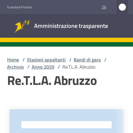
Vai al contenuto
Vai alla navigazione
Vai al footer
ITA
Guardia di Finanza
Amministrazione
Amministrazione trasparente
trasparente
Sottosezioni
Home
/
Stazioni appaltanti
/
Bandi di gara
/
Archivio
/
Anno 2020
/
Re.T.L.A. Abruzzo
Re.T.L.A. Abruzzo
Accesso
civico
Stazioni
appaltanti
-