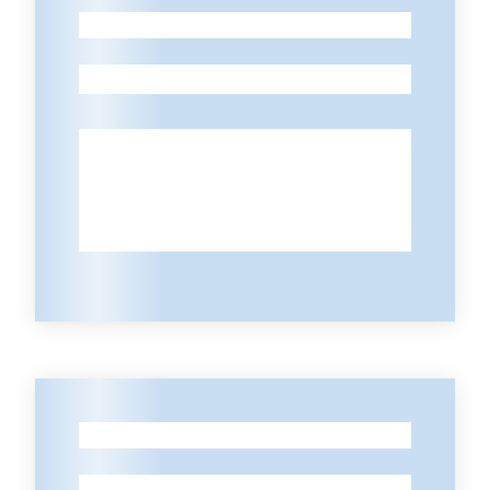
-
Contatti
-
-
-