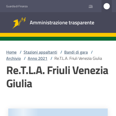
Vai al contenuto
Vai alla navigazione
Vai al footer
ITA
Guardia di Finanza
Amministrazione
Amministrazione trasparente
trasparente
Sottosezioni
Home
/
Stazioni appaltanti
/
Bandi di gara
/
Archivio
/
Anno 2021
/
Re.T.L.A. Friuli Venezia Giulia
Re.T.L.A. Friuli Venezia
Accesso
civico
Giulia
Stazioni
appaltanti