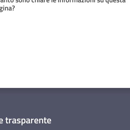
gina?
a da 1 a 5 stelle
 trasparente