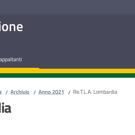
ione
appaltanti
a
Archivio
Anno 2021
Re.T.L.A. Lombardia
/
/
/
ia