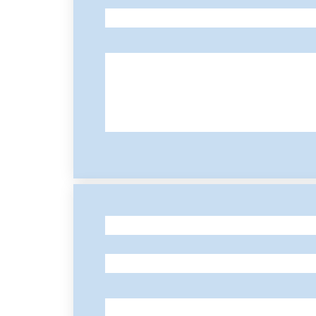
-
-
-