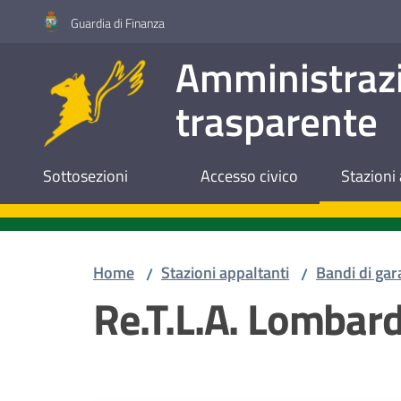
Vai al contenuto
Vai alla navigazione
Vai al footer
Guardia di Finanza
Amministraz
trasparente
Sottosezioni
Accesso civico
Stazioni 
Home
Stazioni appaltanti
Bandi di gar
/
/
Re.T.L.A. Lombard