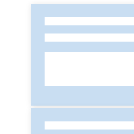
-
-
-