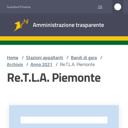
Vai al contenuto
Vai alla navigazione
Vai al footer
ITA
Guardia di Finanza
Amministrazione
Amministrazione trasparente
trasparente
Sottosezioni
Home
/
Stazioni appaltanti
/
Bandi di gara
/
Archivio
/
Anno 2021
/
Re.T.L.A. Piemonte
Re.T.L.A. Piemonte
Accesso
civico
Stazioni
appaltanti
-