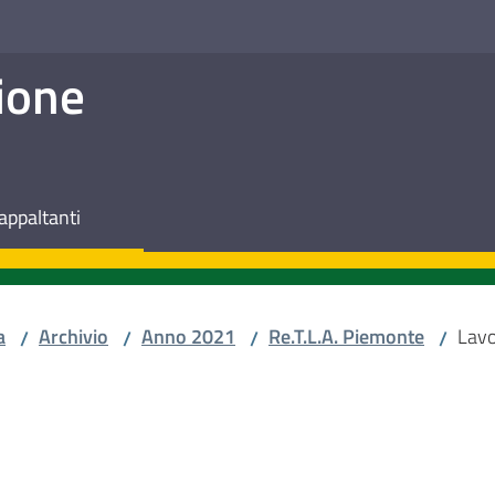
ione
appaltanti
a
Archivio
Anno 2021
Re.T.L.A. Piemonte
Lavo
/
/
/
/