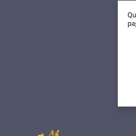
Qu
pa
Valut