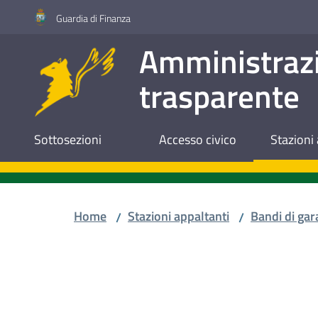
Vai al contenuto
Vai alla navigazione
Vai al footer
Guardia di Finanza
Amministraz
trasparente
Sottosezioni
Accesso civico
Stazioni 
Home
Stazioni appaltanti
Bandi di gar
/
/
Salta al contenuto