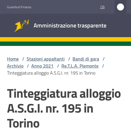
Vai al contenuto
Vai alla navigazione
Vai al footer
ITA
Guardia di Finanza
Amministrazione
Amministrazione trasparente
trasparente
Sottosezioni
Home
/
Stazioni appaltanti
/
Bandi di gara
/
Archivio
/
Anno 2021
/
Re.T.L.A. Piemonte
/
Tinteggiatura alloggio A.S.G.I. nr. 195 in Torino
Accesso
civico
Tinteggiatura alloggio
Salta al contenuto
Stazioni
A.S.G.I. nr. 195 in
appaltanti
Torino