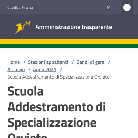
Vai al contenuto
Vai alla navigazione
Vai al footer
ITA
Guardia di Finanza
Amministrazione
Amministrazione trasparente
trasparente
Sottosezioni
Home
/
Stazioni appaltanti
/
Bandi di gara
/
Archivio
/
Anno 2021
/
Scuola Addestramento di Specializzazione Orvieto
Accesso
Scuola
civico
Addestramento di
Stazioni
appaltanti
Specializzazione
Orvieto