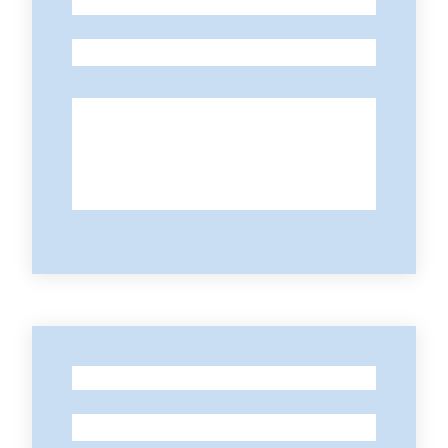
-
-
-
-