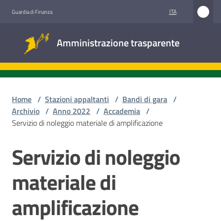
Vai al contenuto
Vai alla navigazione
Vai al footer
ITA
Guardia di Finanza
Amministrazione
Amministrazione trasparente
trasparente
Sottosezioni
Home
/
Stazioni appaltanti
/
Bandi di gara
/
Archivio
/
Anno 2022
/
Accademia
/
Servizio di noleggio materiale di amplificazione
Accesso
civico
Servizio di noleggio
Salta al contenuto
Stazioni
materiale di
appaltanti
amplificazione