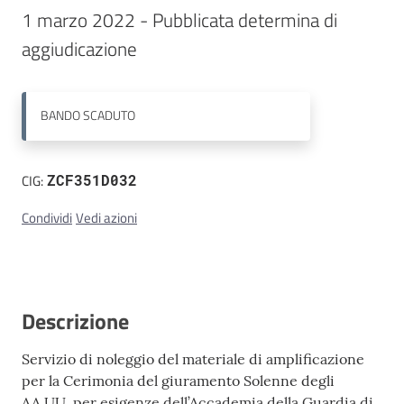
1 marzo 2022 - Pubblicata determina di 
Contatti
aggiudicazione
BANDO
SCADUTO
CIG:
ZCF351D032
Condividi
Vedi azioni
Descrizione
Servizio di noleggio del materiale di amplificazione
per la Cerimonia del giuramento Solenne degli
AA.UU. per esigenze dell’Accademia della Guardia di