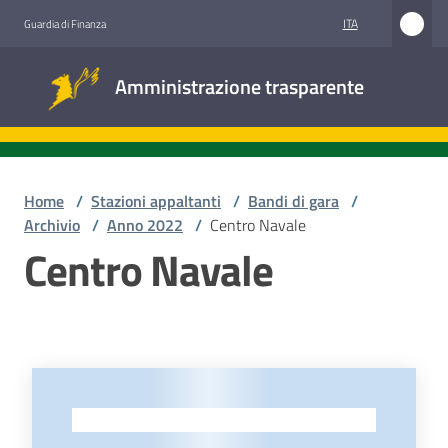
Vai al contenuto
Vai alla navigazione
Vai al footer
ITA
Guardia di Finanza
Amministrazione
Amministrazione trasparente
trasparente
Sottosezioni
Home
/
Stazioni appaltanti
/
Bandi di gara
/
Archivio
/
Anno 2022
/
Centro Navale
Centro Navale
Accesso
civico
Stazioni
appaltanti
-