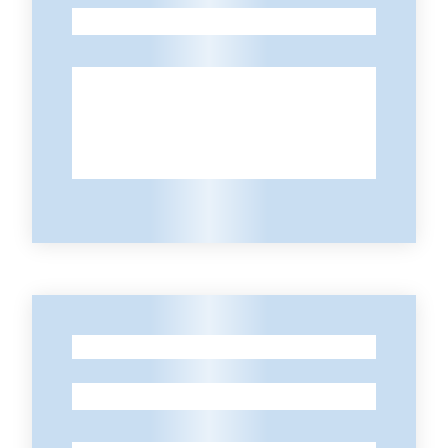
-
Contatti
-
-