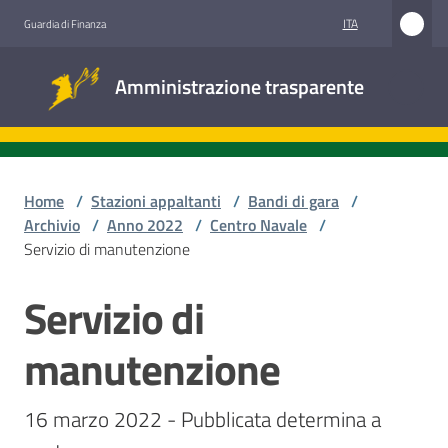
Vai al contenuto
Vai alla navigazione
Vai al footer
ITA
Guardia di Finanza
Amministrazione
Amministrazione trasparente
trasparente
Sottosezioni
Home
/
Stazioni appaltanti
/
Bandi di gara
/
Archivio
/
Anno 2022
/
Centro Navale
/
Servizio di manutenzione
Accesso
civico
Servizio di
Salta al contenuto
Stazioni
manutenzione
appaltanti
16 marzo 2022 - Pubblicata determina a 