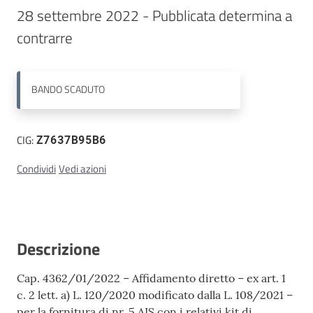
28 settembre 2022 - Pubblicata determina a 
Contatti
contrarre
BANDO
SCADUTO
CIG:
Z7637B95B6
Condividi
Vedi azioni
Descrizione
Cap. 4362/01/2022 – Affidamento diretto – ex art. 1
c. 2 lett. a) L. 120/2020 modificato dalla L. 108/2021 –
per la fornitura di nr. 5 AIS con i relativi kit di