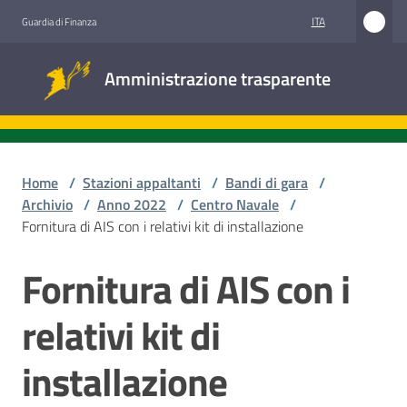
Vai al contenuto
Vai alla navigazione
Vai al footer
ITA
Guardia di Finanza
Amministrazione
Amministrazione trasparente
trasparente
Sottosezioni
Home
/
Stazioni appaltanti
/
Bandi di gara
/
Archivio
/
Anno 2022
/
Centro Navale
/
Fornitura di AIS con i relativi kit di installazione
Accesso
civico
Fornitura di AIS con i
Salta al contenuto
Stazioni
relativi kit di
appaltanti
installazione