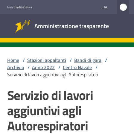
Vai al contenuto
Vai alla navigazione
Vai al footer
ITA
Guardia di Finanza
Amministrazione
Amministrazione trasparente
trasparente
Sottosezioni
Home
/
Stazioni appaltanti
/
Bandi di gara
/
Archivio
/
Anno 2022
/
Centro Navale
/
Servizio di lavori aggiuntivi agli Autorespiratori
Accesso
civico
Servizio di lavori
Salta al contenuto
Stazioni
aggiuntivi agli
appaltanti
Autorespiratori