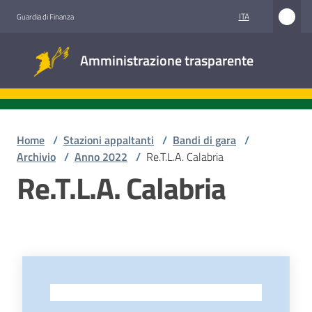
Vai al contenuto
Vai alla navigazione
Vai al footer
ITA
Guardia di Finanza
Amministrazione
Amministrazione trasparente
trasparente
Sottosezioni
Home
/
Stazioni appaltanti
/
Bandi di gara
/
Archivio
/
Anno 2022
/
Re.T.L.A. Calabria
Re.T.L.A. Calabria
Accesso
civico
Stazioni
appaltanti
-