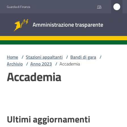
Vai al contenuto
Vai alla navigazione
Vai al footer
ITA
Guardia di Finanza
Amministrazione
Amministrazione trasparente
trasparente
Sottosezioni
Home
/
Stazioni appaltanti
/
Bandi di gara
/
Archivio
/
Anno 2023
/
Accademia
Accademia
Accesso
civico
Stazioni
appaltanti
Ultimi aggiornamenti