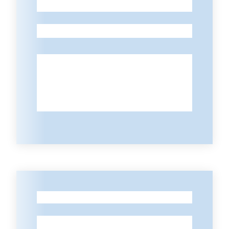
-
-
-
-