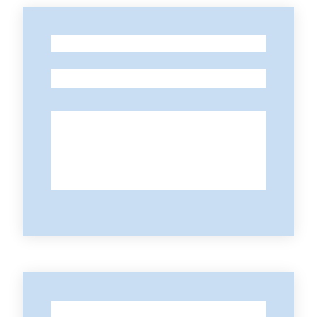
-
-
-