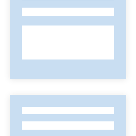
-
-
-