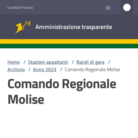
Vai al contenuto
Vai alla navigazione
Vai al footer
ITA
Guardia di Finanza
Amministrazione
Amministrazione trasparente
trasparente
Sottosezioni
Home
/
Stazioni appaltanti
/
Bandi di gara
/
Archivio
/
Anno 2023
/
Comando Regionale Molise
Comando Regionale
Accesso
civico
Molise
Stazioni
appaltanti