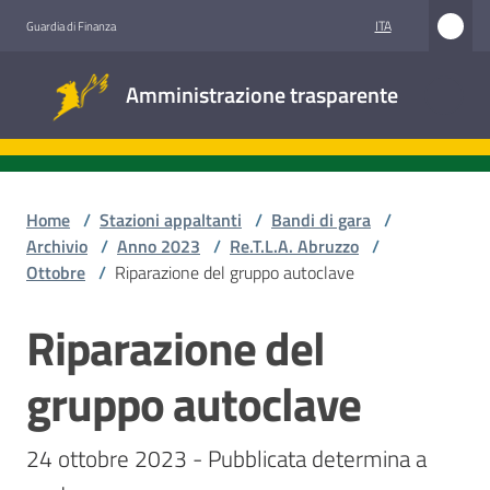
Vai al contenuto
Vai alla navigazione
Vai al footer
ITA
Guardia di Finanza
Amministrazione
Amministrazione trasparente
trasparente
Sottosezioni
Home
/
Stazioni appaltanti
/
Bandi di gara
/
Archivio
/
Anno 2023
/
Re.T.L.A. Abruzzo
/
Ottobre
/
Riparazione del gruppo autoclave
Accesso
civico
Riparazione del
Salta al contenuto
Stazioni
gruppo autoclave
appaltanti
24 ottobre 2023 - Pubblicata determina a 